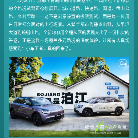
3月26日，成都至青城山的山水画卷中，一场围绕全新QQ3
的全路况试驾正徐徐展开。城市道路、快速路、国道、盘山公
路、乡村窄路——这不是刻意设置的极限测试，而是每一位用
户日常都会面对的出行场景。从繁华都市到静谧山野，从平坦
大道到蜿蜒山路，全新QQ3用全程从容的表现交出了一份扎实的
答卷，正是这样一场覆盖多元路况的深度体验，让所有人真切
感受到：小车王者，真的回来了。