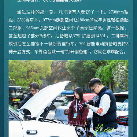
坐进后排的那一刻，几乎所有人都愣了一下。2700mm轴
距、85%得房率，977mm腿部空间让180cm的成年男性轻松跷起
二郎腿，985mm头部空间也让高个子毫无压抑感。这一数据，
甚至超越了部分B级车。后备箱从375L扩展到1450L，二排座椅
放倒后甚至能塞下一辆折叠自行车。70L智能电动前备箱支持8
种开启方式，车外语音喊一句“打开前备箱”，它就会乖乖配合。