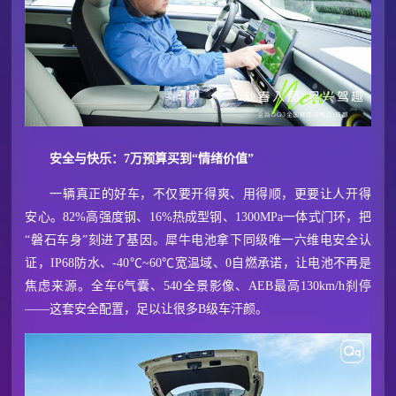
安全与快乐：7万预算买到“情绪价值”
一辆真正的好车，不仅要开得爽、用得顺，更要让人开得
安心。82%高强度钢、16%热成型钢、1300MPa一体式门环，把
“磐石车身”刻进了基因。犀牛电池拿下同级唯一六维电安全认
证，IP68防水、-40℃~60℃宽温域、0自燃承诺，让电池不再是
焦虑来源。全车6气囊、540全景影像、AEB最高130km/h刹停
——这套安全配置，足以让很多B级车汗颜。