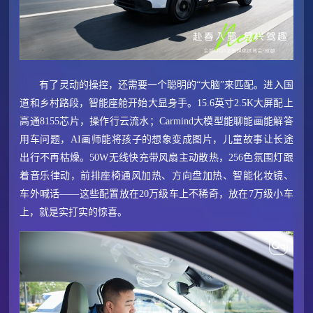
有了灵动的操控，还需要一个聪明的“大脑”来匹配。进入国
道和乡村路段，智能座舱开始大显身手。15.6英寸2.5K大屏配上
高通8155芯片，操作行云流水；Carmind大模型能聊能画能解答
用车问题，AI画师能将孩子的想象变成图片，儿童故事让长途
出行不再枯燥。50W无线快充带风扇主动散热，256色氛围灯跟
着音乐律动，前排座椅通风加热、方向盘加热、智能化妆镜、
车外喊话——这些配置放在20万级车上不稀奇，放在7万级小车
上，就是实打实的惊喜。