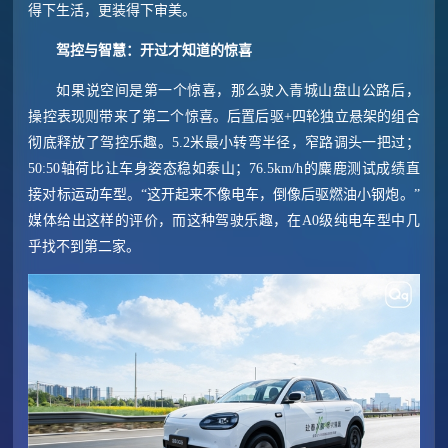
得下生活，更装得下审美。
驾控与智慧：开过才知道的惊喜
如果说空间是第一个惊喜，那么驶入青城山盘山公路后，
操控表现则带来了第二个惊喜。后置后驱+四轮独立悬架的组合
彻底释放了驾控乐趣。5.2米最小转弯半径，窄路调头一把过；
50:50轴荷比让车身姿态稳如泰山；76.5km/h的麋鹿测试成绩直
接对标运动车型。“这开起来不像电车，倒像后驱燃油小钢炮。”
媒体给出这样的评价，而这种驾驶乐趣，在A0级纯电车型中几
乎找不到第二家。