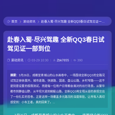
首页
滚动资讯
赴春入蜀·尽兴驾趣 全新QQ3春日试驾见证一部到位
赴春入蜀·尽兴驾趣 全新QQ3春日试
驾见证一部到位
滚动资讯
03-29 10:30
Zbk7655
390
摘要：
3月26日，成都至青城山的山水画卷中，一场围绕全新QQ3的全路况
试驾正徐徐展开。城市道路、快速路、国道、盘山公路、乡村窄路——这不
是刻意设置的极限测试，而是每一位用户日常都会面对的出行场景。从繁华
都市到静谧山野，从平坦大道到蜿蜒山路，全新QQ3用全程从容的表现交出
了一份扎实的答卷，正是这样一场覆盖多元路况的深度体验，让所有人真切
感受到：小车王者，真的回来了。...