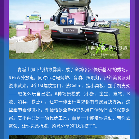
青城山脚下的精致露营，成了全新QQ3“快乐基因”的秀场。
6.6kW外放电，同时带动电烤炉、音响、照明灯，户外美食派对
说来就来。4个1/4螺纹接口，装GoPro、挂小桌板、加手机支架
——想怎么玩自己定。6种场景模式（小憩、宝宝、宠物、K
歌、哨兵、露营），让每一种出行需求都有专属解决方案。这
些细节看似微小，却恰恰是全新QQ3对用户情感体验的深刻洞
察。它不再只是一辆代步工具，而是一个能陪你通勤、带你去
露营、让你愿意折腾、愿意分享的“快乐搭子”。