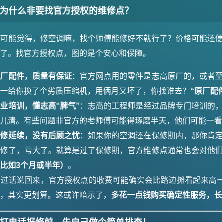
为什么非要找官方授权的维修点？
你可能觉得，修空调嘛，找个师傅能修好不就行了？价格可能还
多了。找官方授权点，图的是个安心和保障。
原厂配件，质量有保证
：官方网点用的零件是志高原厂的，或者
万一给你换了个劣质压缩机，用俩月又坏了，你找谁去？
“原厂配
业培训，懂志高“脾气”
：志高的工程师是经过品牌专门培训的
门儿清。有些问题非官方的老师傅可能得琢磨半天，他们可能一
保修延续，没有后顾之忧
：如果你的空调还在保修期内，那你肯
保修了，亏大了。就算是过了保修期，官方维修点通常也会对他
比如3个月或半年）
。
不过话说回来，官方授权点的收费可能确实会比路边摊看起来高一
障，其实更划算。这或许暗示了，
多花一点钱购买确定性服务，