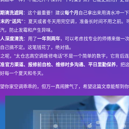
定期清洗滤网
：这个最重要！建议
每个月
自己拿出来用清水冲一
末的“送风”
：夏天或者冬天用完空调，准备长时间不用之前。可
水汽，防止发霉和产生异味。
找人深度清洗
：用了
一年到两年
，可以考虑找专业的师傅来做一
个自己搞不定。这笔钱花了，绝对值。
总之呢，“太仓志高空调维修电话”不是一个简单的数字，它背后
找准官方渠道、报修前自检、维修时多沟通、平日里勤保养
，把
过好每一个夏天和冬天。
希望你家空调乖乖的，但万一真闹脾气了，希望这篇文章能帮到