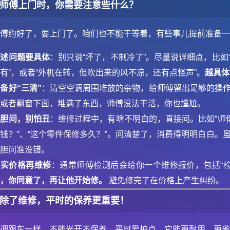
师傅上门时，你需要注意些什么？
师傅约好了，要上门了。咱们也不能干等着，有些事儿提前准备
描述问题要具体
：别只说“坏了，不制冷了”。尽量说详细点，比
有”，或者“外机在转，但吹出来的风不凉，还有点怪声”。
越具体
备好“三清”
：清空空调周围堆放的杂物，给师傅留出足够的操
台或者飘窗下面，堆满了东西，师傅没法干活，你也尴尬。
大胆问，别怕丑
：维修过程中，有啥不明白的，直接问。比如“师
钱？”、“这个零件保修多久？”。问清楚了，消费得明明白白。
大胆问准没错。
核实价格再维修
：通常师傅检测后会给你一个维修报价，包括“检
价，你同意了，再让他开始修。
避免修完了在价格上产生纠纷。
除了维修，平时的保养更重要！
空调跟车一样，不能光开不保养。平时爱护点，它能更耐用，更