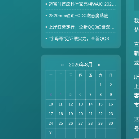
迈富时首席科学家亮相WAIC 2026，以技术突破与商业落地共话AI赋能实体经济新篇章
2820mm轴距+CDC磁悬魔毯底盘，全新一代瑞虎9拉满全家端午出游幸福感
上岸红紫定行，全新QQ3红紫双车色成高考场外最火“开运搭子”
“字母哥”见证硬实力，全新QQ3坐稳世界三小只席位
直
«
2026年8月
»
一
二
三
四
五
六
日
所
1
2
3
4
5
6
7
8
9
客
10
11
12
13
14
15
16
17
18
19
20
21
22
23
这
24
25
26
27
28
29
30
31