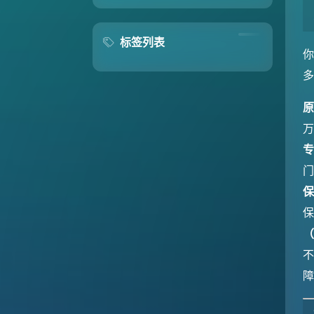
标签列表
专
（