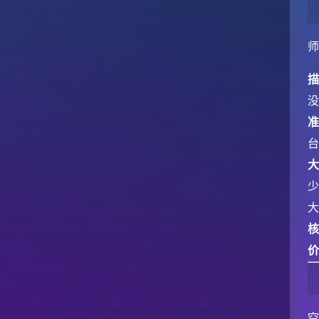
没
准
少