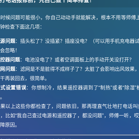
打电话报修前，先自己做个简单排查！
有时候问题可能很小，你自己动动手就能解决，根本不用等师傅
分钟检查下面这几项：
电源问题
：插头松了？没插紧？插座没电？（可以用手机充电器
人会忽略！
遥控器问题
：电池没电了？或者空调面板上的手动开关没打开？
滤网问题
：滤网是不是脏得不成样子了？太脏了会影响出风效果
晾干再装回去，很简单。
模式设置错误
：你想制冷，结果遥控器调到了“制热”或者“除湿
定。
如果以上这些你都检查了，问题依旧，那再理直气壮地打电话叫
况，比如“我自己查过电源和遥控器了，都没问题”，师傅一听，
故障原因。