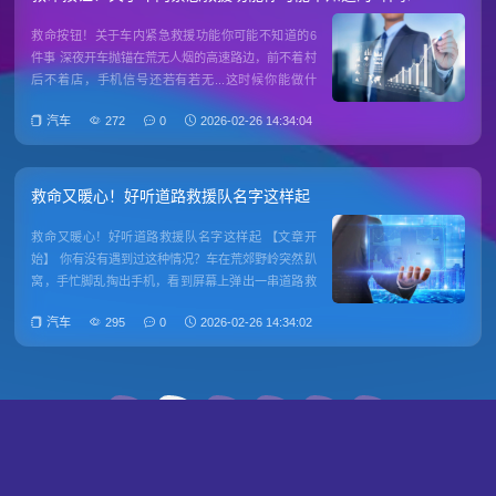
救命按钮！关于车内紧急救援功能你可能不知道的6
件事 深夜开车抛锚在荒无人烟的高速路边，前不着村
后不着店，手机信号还若有若无...这时候你能做什
么？除了慌张打电话给朋友求救或者报警，你车上是
汽车
272
0
2026-02-26 14:34:04
不是藏着一个能一键救命的神器？ 那个按钮到底是干
啥的？ 别小看方向盘附近或者后视镜上方那个不起眼
的按钮，上面通常
救命又暖心！好听道路救援队名字这样起
救命又暖心！好听道路救援队名字这样起 【文章开
始】 你有没有遇到过这种情况？车在荒郊野岭突然趴
窝，手忙脚乱掏出手机，看到屏幕上弹出一串道路救
援电话。咦..."闪电侠救援"和"迅驰达道路服务"二选
汽车
295
0
2026-02-26 14:34:02
一，你手指头会不由自主戳向哪个？名字怎么就成了
救援时的救命信号？ 名字怎么就成救命稻草了？ 说
实话，我
‹‹
1
2
3
›
››