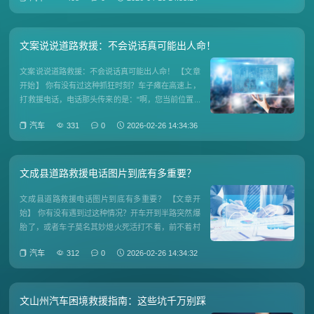
拼图。26款奇瑞冰淇淋，带着4月专属补贴政策甜蜜
来袭，承包你整个踏青季的治愈出行，让每一段春日
旅途都自在随心、温暖
文案说说道路救援：不会说话真可能出人命！
文案说说道路救援：不会说话真可能出人命！ 【文章
开始】 你有没有过这种抓狂时刻？车子瘫在高速上，
打救援电话，电话那头传来的是："啊，您当前位置...
呃...能看见什么路牌吗？...等等，我查一下..." 那感觉
汽车
331
0
2026-02-26 14:34:36
是不是比车子抛锚本身还让人窒息？道路救援的文案
和电话沟通，绝不只是漂亮的广告词那么简单。关
文成县道路救援电话图片到底有多重要？
文成县道路救援电话图片到底有多重要？ 【文章开
始】 你有没有遇到过这种情况？开车开到半路突然爆
胎了，或者车子莫名其妙熄火死活打不着，前不着村
后不着店的，手机信号还时有时无...这时候要是手头
汽车
312
0
2026-02-26 14:34:32
有张文成县道路救援电话图片，那简直就是救命稻草
啊！ 为什么需要保存救援电话图片？ 先问个问题：
你手机里存了
文山州汽车困境救援指南：这些坑千万别踩