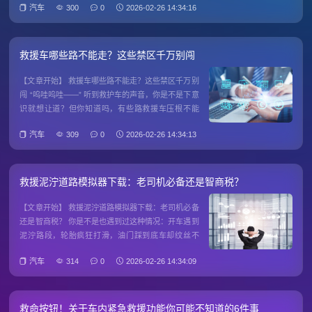
汽车
300
0
2026-02-26 14:34:16
八成和道路设计不规范有关。今天咱们就来掰扯掰
扯，救援车的"生命通道"到底该怎么设计。 一、救援
车专用道到底该多
救援车哪些路不能走？这些禁区千万别闯
【文章开始】 救援车哪些路不能走？这些禁区千万别
闯 “呜哇呜哇——” 听到救护车的声音，你是不是下意
识就想让道？但你知道吗，有些路救援车压根不能
走，硬闯反而会耽误救命时间！今天咱们就来掰扯清
汽车
309
0
2026-02-26 14:34:13
楚，到底哪些路是救援车的“禁区”。 一、为什么救援
车也有不能走的路？ 先别急着纳闷——救援车又不是
坦
救援泥泞道路模拟器下载：老司机必备还是智商税？
【文章开始】 救援泥泞道路模拟器下载：老司机必备
还是智商税？ 你是不是也遇到过这种情况：开车遇到
泥泞路段，轮胎疯狂打滑，油门踩到底车却纹丝不
动？这时候你会想——要是有个模拟器能提前练练手
汽车
314
0
2026-02-26 14:34:09
该多好！最近网上突然火起来的“救援泥泞道路模拟
器”号称能解决这个问题，但它真的靠谱吗？今天咱们
就来扒一扒这玩意
救命按钮！关于车内紧急救援功能你可能不知道的6件事