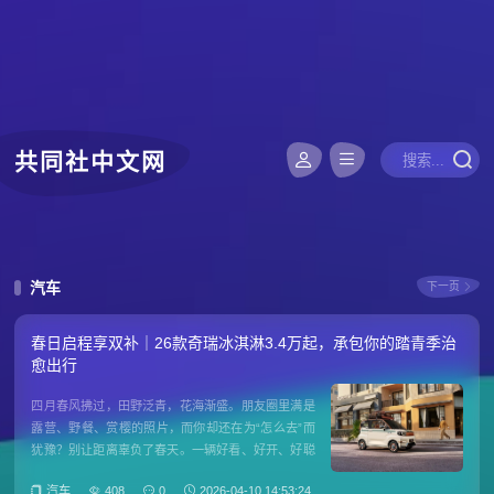
共同社中文网
汽车
下一页
春日启程享双补｜26款奇瑞冰淇淋3.4万起，承包你的踏青季治
愈出行
四月春风拂过，田野泛青，花海渐盛。朋友圈里满是
露营、野餐、赏樱的照片，而你却还在为“怎么去”而
犹豫？别让距离辜负了春天。一辆好看、好开、好聪
敏、好入手的小车，或许正是你踏青之旅的最后一块
汽车
408
0
2026-04-10 14:53:24