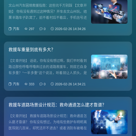
文山州汽车困境救援指南：这些坑千万别踩 【文章开
始】 你有没有遇到过这种情况？开车去文山州玩，结
果半路车子趴窝了，前不着村后不着店，手机信号还
时有时无...这时候该怎么办？别急，今天咱们就来聊
汽车
297
0
2026-02-26 14:34:26
聊在文山州遇到汽车困境时，到底该怎么正确求救。
文山州的路况到底有多"魔鬼"？ 先说说文山州的路况
特点吧
救援车重量到底有多大？
【文章开始】 话说，你有没有想过啊，我们平时看到
路边那些呼噜呼噜奔过去的道路救援车，到底它自身
有多重？“一半多重”这个说法，听着就让人抓头，是
开玩笑吗还是真的有深意？嘿，今天咱们就来掰扯掰
汽车
333
0
2026-02-26 14:34:21
扯这个话题，保准能帮你解开谜团。当然，这只是个
引子，核心问题是：道路救援车的重量为什么如此关
键？它一半多的角色究
救援车道路场景设计规范：救命通道怎么建才靠谱？
【文章开始】 救援车道路场景设计规范：救命通道怎
么建才靠谱？ 你有没有想过，为啥有些救护车明明离
医院就几百米，却死活开不进去？或者消防车被堵在
小区门口，眼睁睁看着火势变大？这些要命的问题，