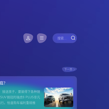
下一页
家庭？
、接送孩子，要装得下各种随
V销冠的瑞虎8 PLUS非凡
出行。恰逢购车福利重磅推