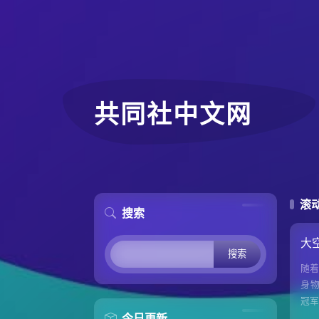
共同社中文网
滚
搜索
大
Search
随
身物
冠军
今日更新