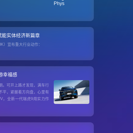
I赋能实体经济新篇章
.HK）宣布重大行业动作：
出游幸福感
期。可开上路才发现，满车行
不平，紧握着方向盘，心里有
V，全新一代瑞虎9用实力作