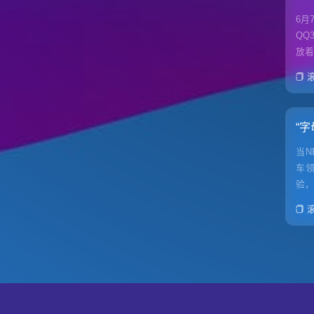
6月
QQ
放着
“
当N
车领
验，