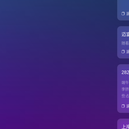
迈
随着
2
端
李
些
答
上