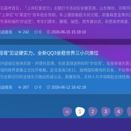
7日高考首日，「上岸红紫定行」主题打卡活动在安徽芜湖、山东潍坊、河南开
3“上岸红”与“紫定行”双车组合亮相，车上摆放着超大状元帽，前备箱里金黄
写满祝福的“好运签”。考生们摸车、戴帽、抽签，用专属仪式，祈愿高考顺遂
滚动资讯
242
0
2026-06-15 15:18:10
字母哥”见证硬实力，全新QQ3坐稳世界三小只席位
BA超级巨星扬尼斯・阿德托昆博，也就是球迷熟知的“字母哥”，现身奇瑞东
域的跨界直播正式拉开帷幕。这位身高2米11、驰骋国际赛场的巨星，不仅带
为全新QQ3的全球实力做出权威认证。直播现场，主持人与字母聊起全球经典
滚动资讯
267
0
2026-06-12 18:42:18
‹‹
1
2
3
4