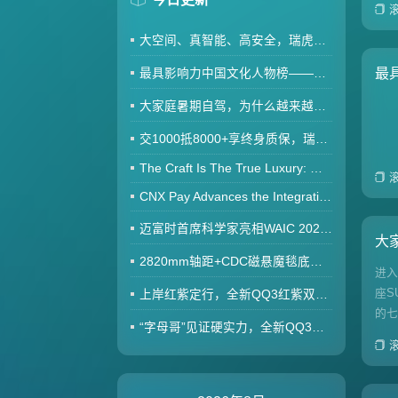
大空间、真智能、高安全，瑞虎8 PLUS非凡冠军为何更适合多孩家庭？
最
最具影响力中国文化人物榜——焦成温
大家庭暑期自驾，为什么越来越多人选择瑞虎8 PRO非凡冠军？
交1000抵8000+享终身质保，瑞虎7L用宠爱滑移屏重塑家用体验
The Craft Is The True Luxury: MONETA Launches Heritage Gold Creations Rooted in Haute Joaillerie Leg
CNX Pay Advances the Integration of Phys
迈富时首席科学家亮相WAIC 2026，以技术突破与商业落地共话AI赋能实体经济新篇章
大
2820mm轴距+CDC磁悬魔毯底盘，全新一代瑞虎9拉满全家端午出游幸福感
进
座S
上岸红紫定行，全新QQ3红紫双车色成高考场外最火“开运搭子”
的七
“字母哥”见证硬实力，全新QQ3坐稳世界三小只席位