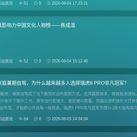
滚动资讯
51
0
2026-08-04 17:23:21
具影响力中国文化人物榜——焦成温
滚动资讯
52
0
2026-08-04 15:12:40
家庭暑期自驾，为什么越来越多人选择瑞虎8 PRO非凡冠军？
入暑期，阖家自驾成了当下最受欢迎的度假方式。近郊露营纳凉、跨省探亲游玩
UV坐不下祖孙三代，两车出行花销大、彼此难以照看，团圆出游的快乐大打折
座车型，才能舒心开启每一段旅途。瑞虎8 PRO非凡冠军凭借5+2真七座布
滚动资讯
64
0
2026-08-03 14:04:04