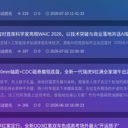
滚动资讯
219
0
2026-07-10 11:41:33
富时首席科学家亮相WAIC 2026，以技术突破与商业落地共话A
全球人工智能技术加速渗透实体经济，港股AI应用层标杆企业迈富时（02556
滚动资讯
197
0
2026-07-02 22:00:30
820mm轴距+CDC磁悬魔毯底盘，全新一代瑞虎9拉满全家端午
午佳节，拎上粽子礼盒、收拾好露营天幕与桌椅，载着老人孩子去过个松弛的假
挤得后排长辈伸不开腿，两小时车程坐下来腰肩发酸；去往龙舟赛场的乡道坑洼
忐忑。当三代同游遇上这些考验，谁能给出省心方案？作为中国新燃油旗舰SU
：宽
滚动资讯
266
0
2026-06-18 16:08:23
岸红紫定行，全新QQ3红紫双车色成高考场外最火“开运搭子”